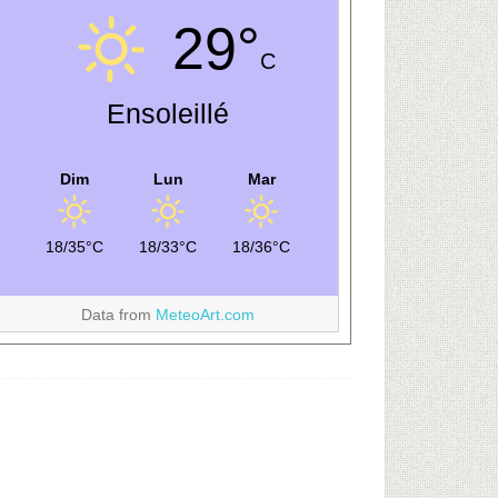
29°
C
Ensoleillé
Dim
Lun
Mar
18/35°C
18/33°C
18/36°C
Data from
MeteoArt.com