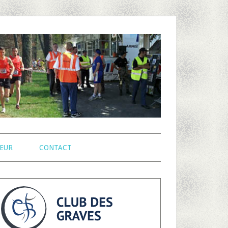
EUR
CONTACT
arre
atérale
rincipale