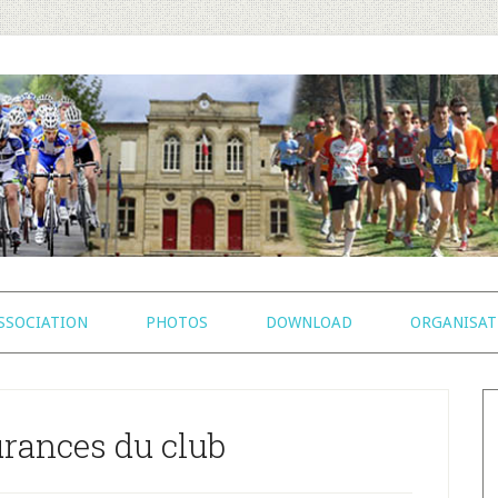
SSOCIATION
PHOTOS
DOWNLOAD
ORGANISAT
B
l
urances du club
p