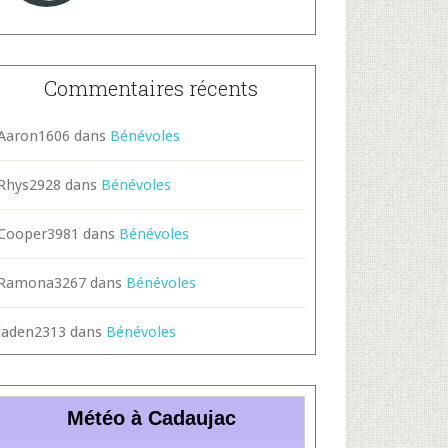
Commentaires récents
Aaron1606
dans
Bénévoles
Rhys2928
dans
Bénévoles
Cooper3981
dans
Bénévoles
Ramona3267
dans
Bénévoles
Jaden2313
dans
Bénévoles
Météo à Cadaujac