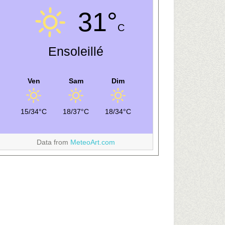
31°
C
Ensoleillé
Ven
Sam
Dim
15/34°C
18/37°C
18/34°C
Data from
MeteoArt.com