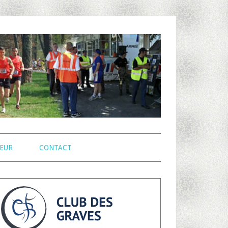
EUR
CONTACT
arre
atérale
rincipale