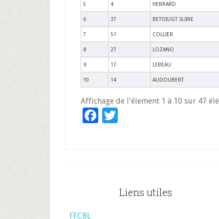
5
4
HEBRARD
6
37
BETOIUGT SUIRE
7
51
COLLIER
8
27
LOZANO
9
17
LEBEAU
10
14
AUDOUBERT
Affichage de l'élement 1 à 10 sur 47 é
Facebook
Twitter
Footer
Liens utiles
FFCBL