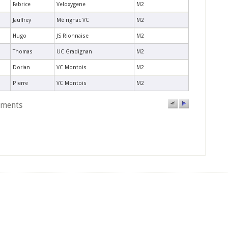
Fabrice
Veloxygene
M2
Jauffrey
Mé rignac VC
M2
Hugo
JS Rionnaise
M2
Thomas
UC Gradignan
M2
Dorian
VC Montois
M2
Pierre
VC Montois
M2
léments