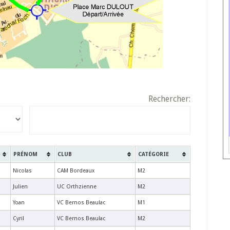
Rechercher:
PRÉNOM
CLUB
CATÉGORIE
Nicolas
CAM Bordeaux
M2
Julien
UC Orthzienne
M2
Yoan
VC Bernos Beaulac
M1
Cyril
VC Bernos Beaulac
M2