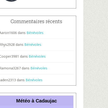
Commentaires récents
Aaron1606
dans
Bénévoles
Rhys2928
dans
Bénévoles
Cooper3981
dans
Bénévoles
Ramona3267
dans
Bénévoles
Jaden2313
dans
Bénévoles
Météo à Cadaujac