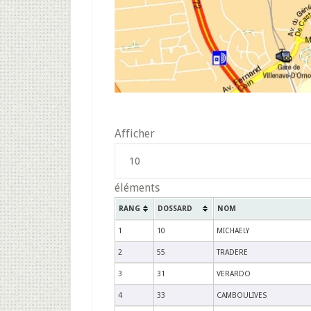
Afficher
éléments
RANG
DOSSARD
NOM
1
10
MICHAELY
2
55
TRADERE
3
31
VERARDO
4
33
CAMBOULIVES